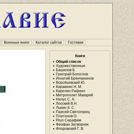
Военные книги
Каталог сайтов
Гостевая
Книги
Общий список
Художественные
Башилов Б.
Григорий Богослов
Игнатий Брянчанинов
Воробьевский Ю.
Карамзин Н. М.
Карелин Рафаил
Митрополит Макарий
Нилус С. А.
Лосский В.Н.
Льюис К. С.
Паисий Святогорец
Платонов О.
Роуз Серафим
Феофан Затворник
Флоровский Г. В.