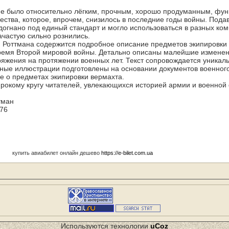
е было относительно лёгким, прочным, хорошо продуманным, фу
ества, которое, впрочем, снизилось в последние годы войны. Под
огнано под единый стандарт и могло использоваться в разных ком
ачастую сильно рознились.
Г. Роттмана содержится подробное описание предметов экипировки
ремя Второй мировой войны. Детально описаны малейшие изменен
яжения на протяжении военных лет. Текст сопровождается уника
ные иллюстрации подготовлены на основании документов военног
е о предметах экипировки вермахта.
рокому кругу читателей, увлекающихся историей армии и военной
тман
 76
купить авиабилет онлайн дешево
https://e-bilet.com.ua
Используются технологии
uCoz