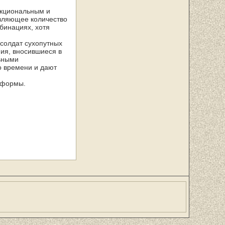
нкциональным и
авляющее количество
бинациях, хотя
 солдат сухопутных
ия, вносившиеся в
льными
о времени и дают
 формы.