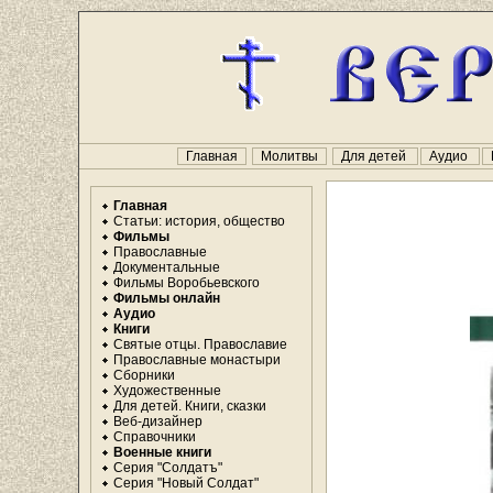
Главная
Молитвы
Для детей
Аудио
Главная
Статьи: история, общество
Фильмы
Православные
Документальные
Фильмы Воробьевского
Фильмы онлайн
Аудио
Книги
Святые отцы. Православие
Православные монастыри
Сборники
Художественные
Для детей. Книги, сказки
Веб-дизайнер
Справочники
Военные книги
Серия "Солдатъ"
Серия "Новый Солдат"