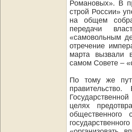
Романовых». В п
строй России» у
на общем собра
передачи вла
«самовольным де
отречение импер
марта вызвали 
самом Совете – «
По тому же пут
правительство.
Государственной 
целях предотвр
общественного 
государствен
«организовать, в