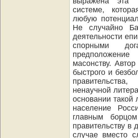
выражена эта 
системе, котор
любую потенциал
Не случайно Ба
деятельности епи
спорными дог
предположение
масонству. Авто
быстрого и безб
правительства
ненаучной литера
основании такой 
население Росс
главным борцом
правительству в 
случае вместо с