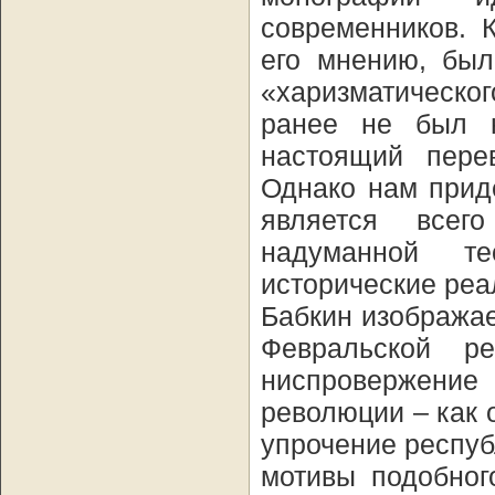
современников. 
его мнению, был
«харизматическо
ранее не был н
настоящий пере
Однако нам приде
является всег
надуманной т
исторические реа
Бабкин изображае
Февральской р
ниспровержение
революции – как
упрочение респуб
мотивы подобног