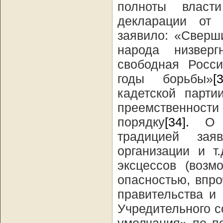
полноты власт
декларации от 
заявило: «Сверш
народа низвер
свободная Росси
годы борьбы»
[
кадетской парт
преемственност
порядку
[34].
О ра
традицией зая
организации и т
эксцессов (возм
опасностью, впро
правительства и
Учредительного 