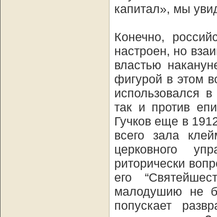
капитал», мы уви
Конечно, россий
настроен, но вза
властью наканун
фигурой в этом в
использовался в
так и против еп
Гучков еще в 191
всего зала клей
церковного уп
риторически воп
его “Святейше
малодушию не б
попускает разв