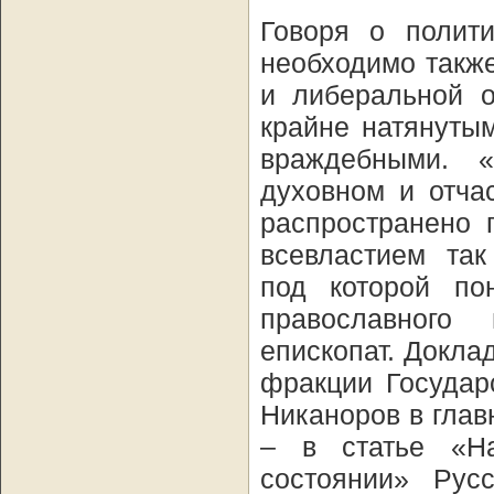
Говоря о полити
необходимо такж
и либеральной о
крайне натянутым
враждебными. 
духовном и отча
распространено 
всевластием так
под которой по
православного
епископат. Докла
фракции Государ
Никаноров в глав
– в статье «Н
состоянии» Рус