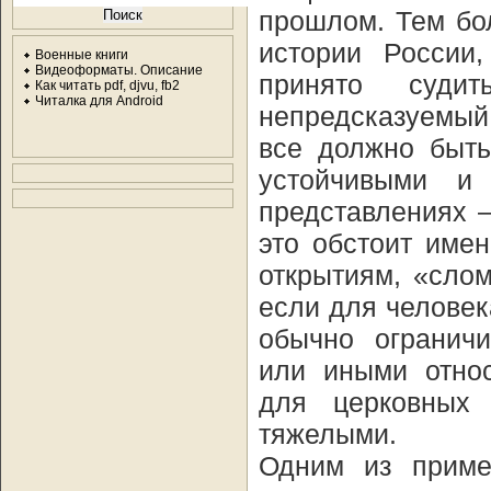
прошлом. Тем бо
истории России,
Военные книги
Видеоформаты. Описание
принято судит
Как читать pdf, djvu, fb2
Читалка для Android
непредсказуемый
все должно быть
устойчивыми и
представлениях –
это обстоит име
открытиям, «слом
если для человек
обычно ограничи
или иными относ
для церковных 
тяжелыми.
Одним из приме