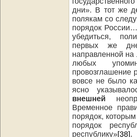
государственного
дни». В тот же 
полякам со след
порядок России…
убедиться, пол
первых же дне
направленной на 
любых упоми
провозглашение р
вовсе не было к
ясно указывал
внешней
неопре
Временное прави
порядок, которы
порядок респуб
республику»
[38]
.