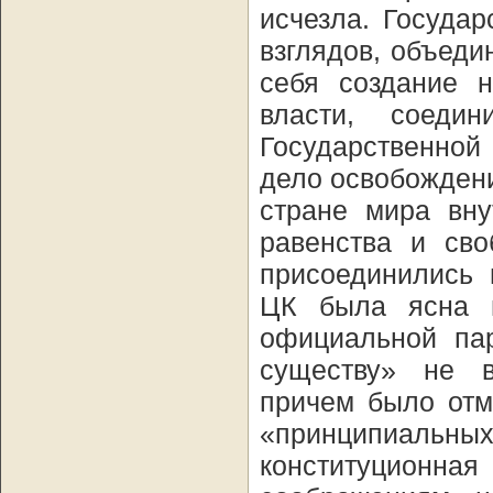
исчезла. Госуда
взглядов, объеди
себя создание н
власти, соеди
Государственной
дело освобождени
стране мира вну
равенства и сво
присоединились 
ЦК была ясна н
официальной пар
существу» не в
причем было отм
«принципиальн
конституционн