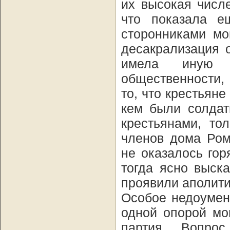
их высокая числ
что показала е
сторонниками мо
десакрализация 
имела иную 
общественности,
то, что крестьяне
кем были солдат
крестьянами, то
членов дома Ром
не оказалось гор
тогда ясно выск
проявили аполити
Особое недоумен
одной опорой мо
партия. Вопро