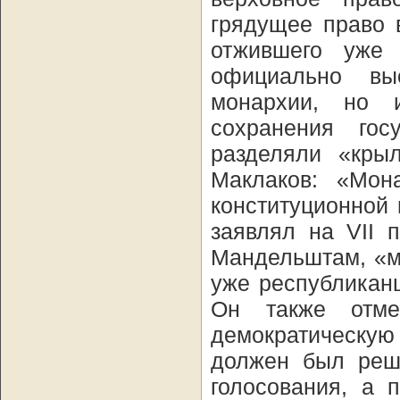
грядущее право 
отжившего уже 
официально выс
монархии, но и
сохранения гос
разделяли «кры
Маклаков: «Мон
конституционной 
заявлял на VII 
Мандельштам, «мн
уже республикан
Он также отме
демократическую
должен был реши
голосования, а 