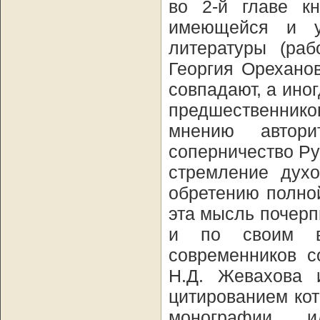
во 2-й главе к
имеющейся и у
литературы (раб
Георгия Ореханов
совпадают, а ино
предшественнико
мнению автори
соперничество Ру
стремление дух
обретению полной
эта мысль почерп
и по своим вз
современников с
Н.Д. Жевахова и
цитированием ко
монографии и