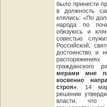
было принести пр
в должность са
клялись: «По дол
народа по почи
обязуюсь и кля
совестью служ
Российской, свя
достоинство и 
распоряжениях
гражданского 
мерами мне п
косвенно напр
строя»
. 14 мар
решение утверди
власти, что 