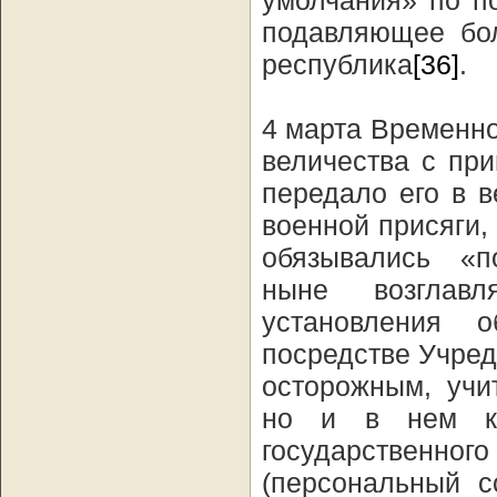
умолчания» по п
подавляющее бол
республика
[36]
.
4 марта Временно
величества с пр
передало его в 
военной присяги,
обязывались «п
ныне возглавл
установления 
посредстве Учред
осторожным, учи
но и в нем ко
государственног
(персональный с