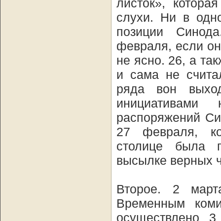
листок», котора
слухи. Ни в одн
позиции Синода
февраля, если он
не ясно. 26, а т
и сама не счита
ряда вон выхо
инициативами 
распоряжений Си
27 февраля, ко
столице была п
высылке верных ч
Второе. 2 мар
Временным коми
осуществлено 3 