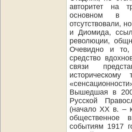
авторитет на т
основном в 2
отсутствовали, н
и Диомида, ссы
революции, общн
Очевидно и то,
средство вдохно
связи предст
историческому
«сенсационности»
Вышедшая в 2007
Русской Право
(начало XX в. – 
общественное 
событиям 1917 г