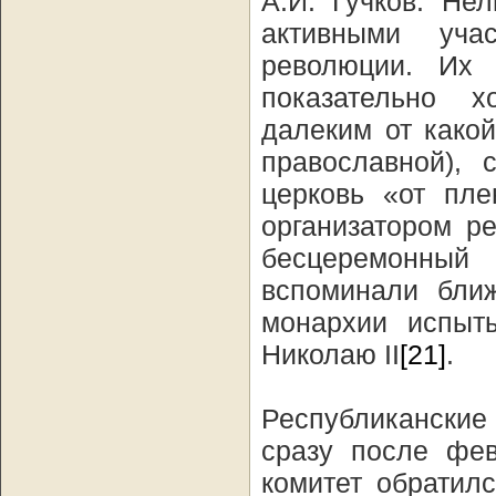
А.И. Гучков. Не
активными уча
революции. Их
показательно 
далеким от како
православной), 
церковь «от пле
организатором р
бесцеремонный
вспоминали ближ
монархии испыт
Николаю II
[21]
.
Республиканские в
сразу после фев
комитет обратил