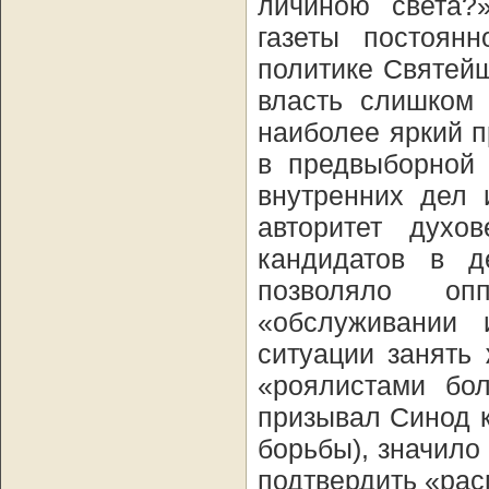
личиною света?
газеты постоян
политике Святей
власть слишком 
наиболее яркий 
в предвыборной 
внутренних дел 
авторитет духо
кандидатов в д
позволяло оп
«обслуживании 
ситуации занять
«роялистами бол
призывал Синод к
борьбы), значило
подтвердить «рас