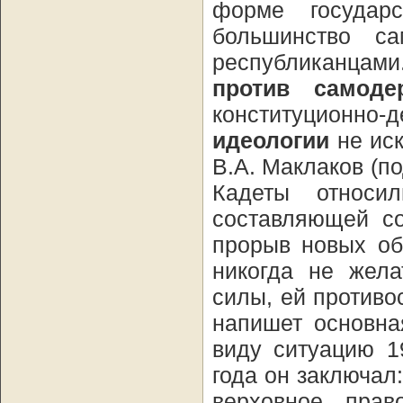
форме государс
большинство с
республиканцами
против самоде
конституционно
идеологии
не иск
В.А. Маклаков (п
Кадеты относи
составляющей со
прорыв новых об
никогда не жела
силы, ей противо
напишет основна
виду ситуацию 1
года он заключа
верховное прав