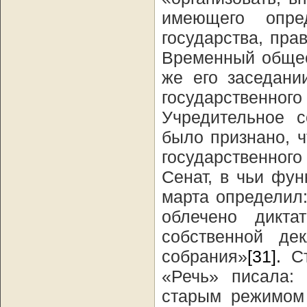
имеющего опре
государства, пра
Временный общес
же его заседани
государственн
Учредительное с
было признано, 
государственно
Сенат, в чьи фу
марта определил
облечено дикта
собственной де
собрания»
[31].
Ст
«Речь» писала:
старым режимом 