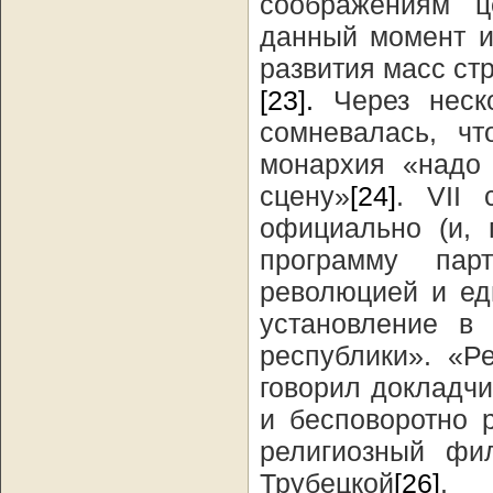
соображениям ц
данный момент и
развития масс ст
[23].
Через неско
сомневалась, ч
монархия «надо 
сцену»
[24]
. VII 
официально (и, 
программу пар
революцией и ед
установление в 
республики». «Р
говорил докладчи
и бесповоротно 
религиозный фи
Трубецкой
[26]
.