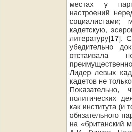
местах у парт
настроений нере
социалистами; 
кадетскую, эсер
литературу
[17]
. 
убедительно док
отстаивала 
преимущественно
Лидер левых кад
кадетов не тольк
Показательно,
политических де
как института (и 
обязательного па
на «британский 