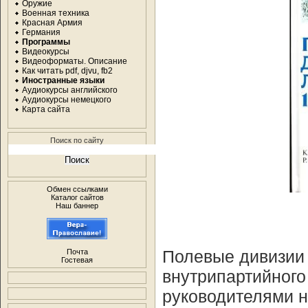
Оружие
Военная техника
Красная Армия
Германия
Программы
Видеокурсы
Видеоформаты. Описание
Как читать pdf, djvu, fb2
Иностранные языки
Аудиокурсы английского
Аудиокурсы немецкого
Карта сайта
Поиск по сайту
Обмен ссылками
Каталог сайтов
Наш баннер
Полевые дивизии
Почта
Гостевая
внутрипартийног
руководителями н