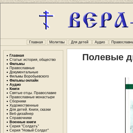
Главная
Молитвы
Для детей
Аудио
Православн
Полевые д
Главная
Статьи: история, общество
Фильмы
Православные
Документальные
Фильмы Воробьевского
Фильмы онлайн
Аудио
Книги
Святые отцы. Православие
Православные монастыри
Сборники
Художественные
Для детей. Книги, сказки
Веб-дизайнер
Справочники
Военные книги
Серия "Солдатъ"
Серия "Новый Солдат"