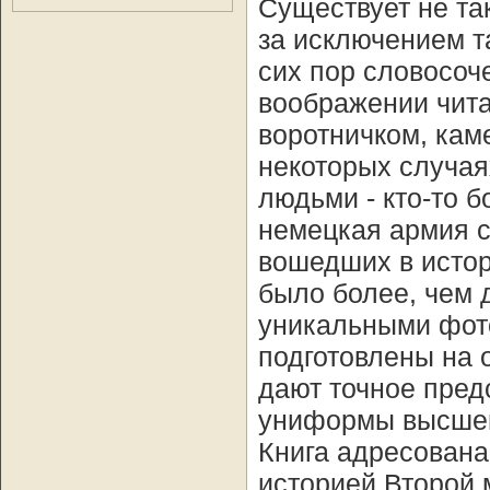
Существует не та
за исключением т
сих пор словосоч
воображении чита
воротничком, кам
некоторых случаях
людьми - кто-то б
немецкая армия с
вошедших в истори
было более, чем 
уникальными фот
подготовлены на 
дают точное пред
униформы высшего
Книга адресована
историей Второй 