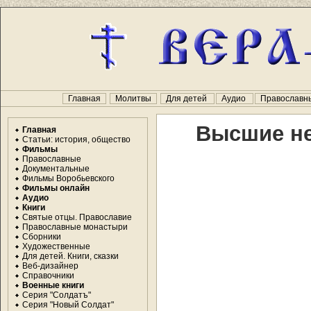
Главная
Молитвы
Для детей
Аудио
Православн
Высшие не
Главная
Статьи: история, общество
Фильмы
Православные
Документальные
Фильмы Воробьевского
Фильмы онлайн
Аудио
Книги
Святые отцы. Православие
Православные монастыри
Сборники
Художественные
Для детей. Книги, сказки
Веб-дизайнер
Справочники
Военные книги
Серия "Солдатъ"
Серия "Новый Солдат"