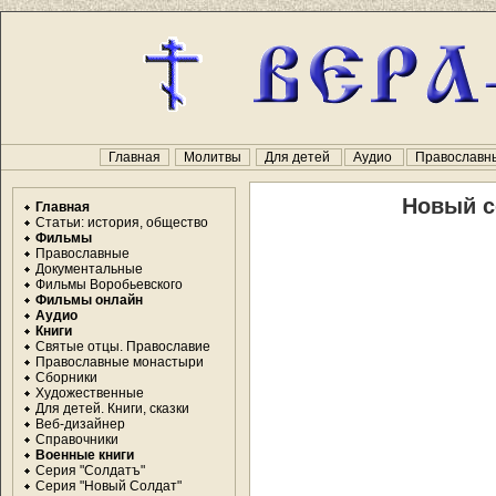
Главная
Молитвы
Для детей
Аудио
Православн
Новый с
Главная
Статьи: история, общество
Фильмы
Православные
Документальные
Фильмы Воробьевского
Фильмы онлайн
Аудио
Книги
Святые отцы. Православие
Православные монастыри
Сборники
Художественные
Для детей. Книги, сказки
Веб-дизайнер
Справочники
Военные книги
Серия "Солдатъ"
Серия "Новый Солдат"