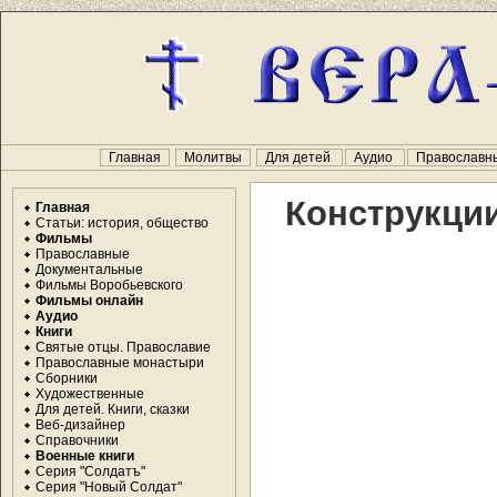
Главная
Молитвы
Для детей
Аудио
Православн
Конструкции
Главная
Статьи: история, общество
Фильмы
Православные
Документальные
Фильмы Воробьевского
Фильмы онлайн
Аудио
Книги
Святые отцы. Православие
Православные монастыри
Сборники
Художественные
Для детей. Книги, сказки
Веб-дизайнер
Справочники
Военные книги
Серия "Солдатъ"
Серия "Новый Солдат"