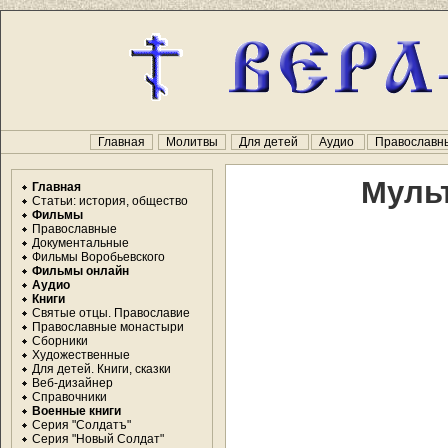
Главная
Молитвы
Для детей
Аудио
Православн
Муль
Главная
Статьи: история, общество
Фильмы
Православные
Документальные
Фильмы Воробьевского
Фильмы онлайн
Аудио
Книги
Святые отцы. Православие
Православные монастыри
Сборники
Художественные
Для детей. Книги, сказки
Веб-дизайнер
Справочники
Военные книги
Серия "Солдатъ"
Серия "Новый Солдат"