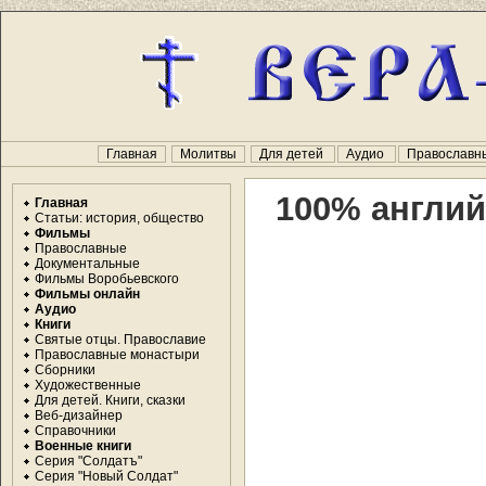
Главная
Молитвы
Для детей
Аудио
Православн
100% англи
Главная
Статьи: история, общество
Фильмы
Православные
Документальные
Фильмы Воробьевского
Фильмы онлайн
Аудио
Книги
Святые отцы. Православие
Православные монастыри
Сборники
Художественные
Для детей. Книги, сказки
Веб-дизайнер
Справочники
Военные книги
Серия "Солдатъ"
Серия "Новый Солдат"