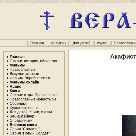
Главная
Молитвы
Для детей
Аудио
Православн
Акафист
Главная
Статьи: история, общество
Фильмы
Православные
Документальные
Фильмы Воробьевского
Фильмы онлайн
Аудио
Книги
Святые отцы. Православие
Православные монастыри
Сборники
Художественные
Для детей. Книги, сказки
Веб-дизайнер
Справочники
Военные книги
Серия "Солдатъ"
Серия "Новый Солдат"