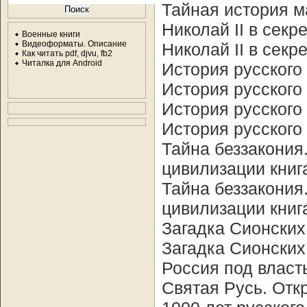
Тайная история мас
Николай II в секр
Военные книги
Видеоформаты. Описание
Николай II в секр
Как читать pdf, djvu, fb2
Читалка для Android
История русского н
История русского н
История русского н
История русского н
Тайна беззакония
цивилизации книга 5
Тайна беззакония
цивилизации книга 5
Загадка Сионских п
Загадка Сионских п
Россия под власт
Святая Русь. Отк