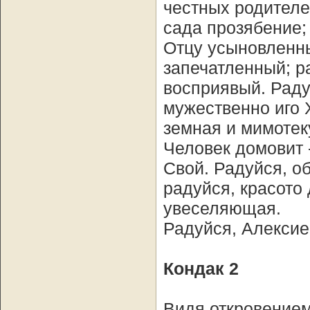
честных родителе
сада прозябение;
Отцу усыновленн
запечатленный; р
восприявый. Раду
мужественно иго 
земная и мимотек
Человек домовит 
Свой. Радуйся, о
радуйся, красото
увеселяющая.
Радуйся, Алексие
Кондак 2
Видя откровением