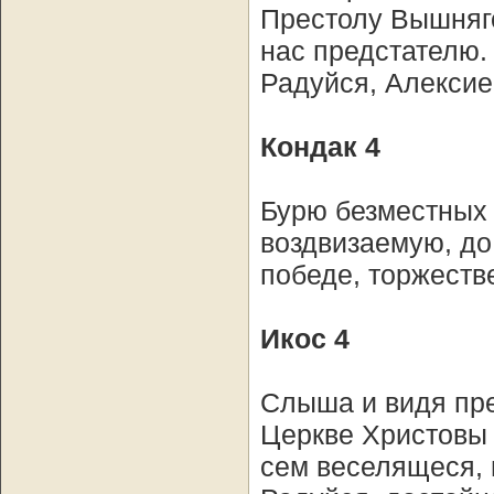
Престолу Вышняго
нас предстателю.
Радуйся, Алексие
Кондак 4
Бурю безместных 
воздвизаемую, до 
победе, торжеств
Икос 4
Слыша и видя пре
Церкве Христовы 
сем веселящеся, 