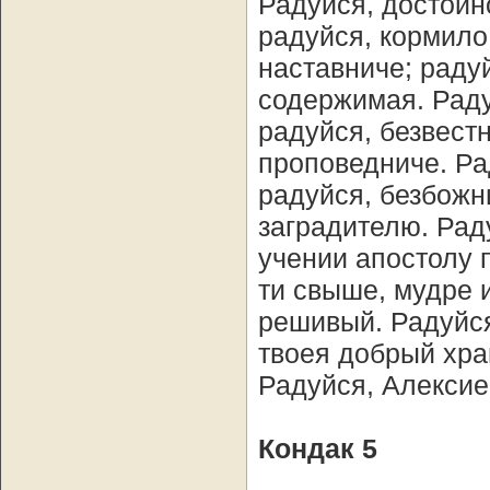
Радуйся, достойн
радуйся, кормило
наставниче; раду
содержимая. Раду
радуйся, безвест
проповедниче. Р
радуйся, безбожн
заградителю. Рад
учении апостолу 
ти свыше, мудре 
решивый. Радуйся
твоея добрый хра
Радуйся, Алексие
Кондак 5