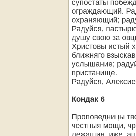
супостаты побежд
ограждающий. Рад
охраняющий; рад
Радуйся, пастырю
душу свою за овц
Христовы истый х
ближняго взыскав
услышание; раду
пристанище.
Радуйся, Алексие
Кондак 6
Проповедницы тво
честныя мощи, чр
лежащия, иже, ащ