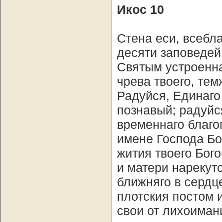
Икос 10
Стена еси, всебл
десяти заповедей
Святым устроенна
чрева твоего, тем
Радуйся, Единаго
познавый; радуйс
временнаго благо
имене Господа Бог
жития твоего Бого
и матери нарекутс
ближняго в сердц
плотския постом 
свои от лихоиман