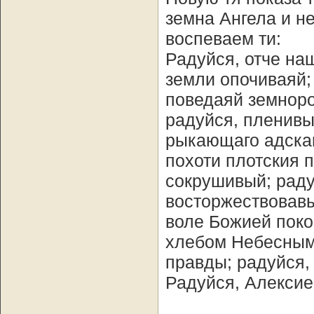
земна Ангела и н
воспеваем ти:
Радуйся, отче на
земли опочиваяй;
поведаяй земноро
радуйся, пленивы
рыкающаго адскаг
похоти плотския 
сокрушивый; раду
восторжествовавы
воле Божией поко
хлебом Небесным
правды; радуйся,
Радуйся, Алексие