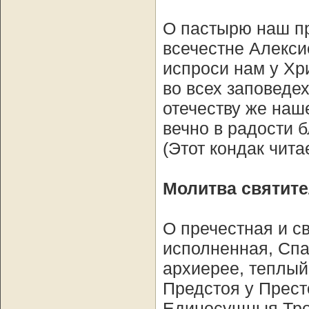
О пастырю наш пр
всечестне Алекси
испроси нам у Хр
во всех заповеде
отечеству же наш
вечно в радости 
(Этот кондак чита
Молитва святит
О пречестная и с
исполненная, Спа
архиерее, теплый
Предстоя у Прест
Единосущныя Трои