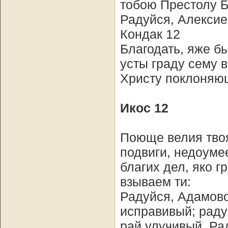
тобою Престолу 
Радуйся, Алексие
Кондак 12
Благодать, яже б
усты граду сему 
Христу поклоняющ
Икос 12
Поюще велия твоя
подвиги, недоумее
благих дел, яко г
взываем ти:
Радуйся, Адамово
исправивый; раду
рай улучивый. Ра