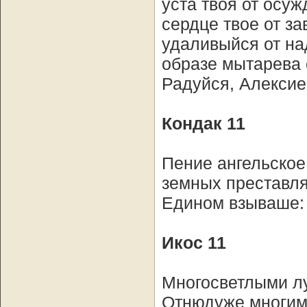
уста твоя от осуж
сердце твое от за
удаливыйся от на
образе мытарева 
Радуйся, Алексие
Кондак 11
Пение ангельское
земных преставля
Едином взываше:
Икос 11
Многосветлыми лу
Отнюдуже многим 