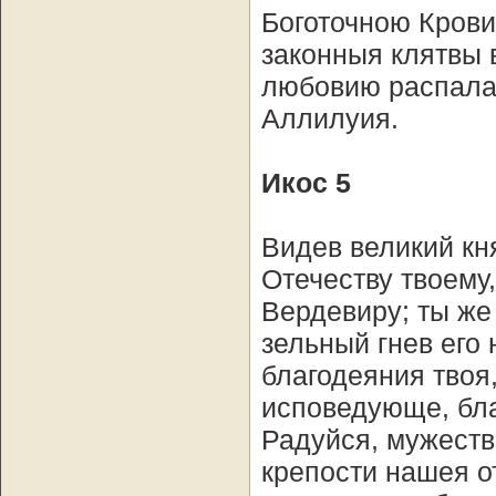
Боготочною Крови
законныя клятвы 
любовию распалае
Аллилуия.
Икос 5
Видев великий кн
Отечеству твоему
Вердевиру; ты же
зельный гнев его 
благодеяния твоя
исповедующе, бла
Радуйся, мужеств
крепости нашея о