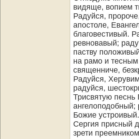
видяще, вопием т
Радуйся, пророче
апостоле, Еванг
благовестивый. Р
ревновавый; раду
паству положивый
на рамо и тесным
священниче, безк
Радуйся, Херувим
радуйся, шесток
Трисвятую песнь 
ангелоподобный; 
Божие устроивый.
Сергия присный д
зрети преемником