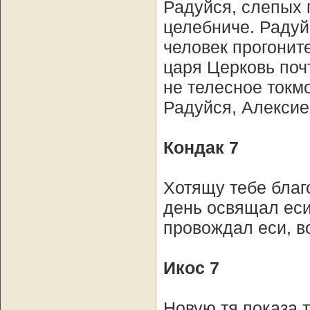
Радуйся, слепых 
целебниче. Радуй
человек прогонит
царя Церковь поч
не телесное токм
Радуйся, Алексие
Кондак 7
Хотящу тебе благ
день освящал еси
провождал еси, в
Икос 7
Новую тя показа 