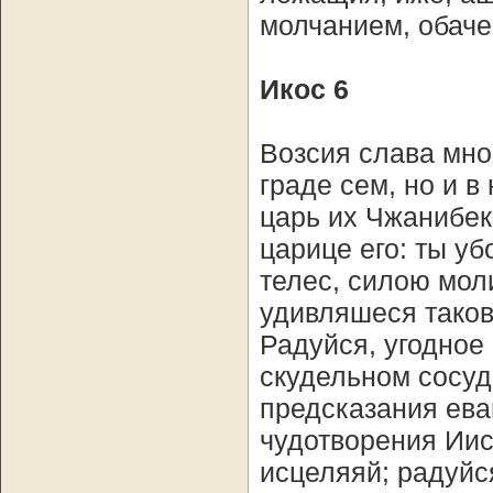
молчанием, обаче
Икос 6
Возсия слава мно
граде сем, но и 
царь их Чжанибе
царице его: ты у
телес, силою мол
удивляшеся таков
Радуйся, угодное
скудельном сосуд
предсказания ева
чудотворения Иис
исцеляяй; радуйс