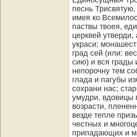
песнь Трисвятую,
имея ко Всемило
паствы твоея, ед
церквей утверди,
украси; монашест
град сей (или: ве
сию) и вся грады
непорочну тем со
глада и пагубы и
сохрани нас; ста
умудри, вдовицы 
возрасти, пленен
везде тепле приз
честных и многоц
припадающих и мо