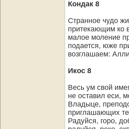
Кондак 8
Странное чудо жи
притекающим ко 
малое моление пр
подается, юже пр
возглашаем: Алли
Икос 8
Весь ум свой име
не оставил еси, 
Владыце, преподо
приглашающих те
Радуйся, горо, д