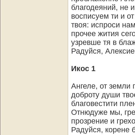
благодеяний, не 
восписуем ти и о
твоя: испроси на
прочее жития сег
узревше тя в блаж
Радуйся, Алексие
Икос 1
Ангеле, от земли
доброту души тво
благовестити пле
Отнюдуже мы, гре
прозрение и грех
Радуйся, корене 