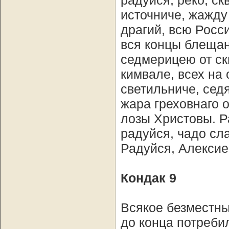
радуйся, реко, с
источниче, жажду
драгий, всю Росс
вся концы блещан
седмерицею от ск
кимвале, всех на
светильниче, седя
жара греховнаго 
лозы Христовы. Р
радуйся, чадо сл
Радуйся, Алексие
Кондак 9
Всякое безместны
до конца потреби