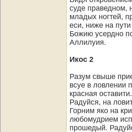
суде праведном, н
младых ногтей, п
еси, ниже на пути
Божию усердно по
Аллилуия.
Икос 2
Разум свыше прие
всуе в ловлении 
красная оставити
Радуйся, на лови
Горним яко на кр
любомудрием испы
прошедый. Радуйс