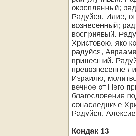
окропленный; рад
Радуйся, Илие, о
вознесенный; рад
восприявый. Раду
Христовою, яко к
радуйся, Аврааме,
принесший. Радуй
превознесенне ли
Израилю, молитво
вечное от Него п
благословение по
сонаследниче Хри
Радуйся, Алексие
Кондак 13