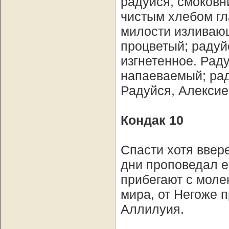
радуйся, смоковн
чистым хлебом гл
милости изливающ
процветый; радуй
изгнетенное. Рад
напаеваемый; рад
Радуйся, Алексие
Кондак 10
Спасти хотя ввер
дни проповедал е
прибегают с моле
мира, от Негоже 
Аллилуия.