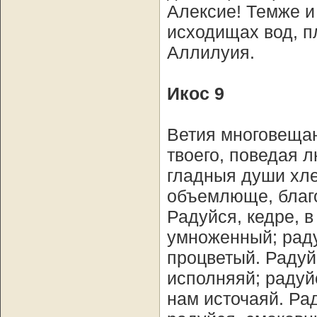
Алексие! Темже и
исходищах вод, пл
Аллилуия.
Икос 9
Ветия многовеща
твоего, поведая 
гладныя души хле
объемлюще, благо
Радуйся, кедре, в
умноженный; раду
процветый. Радуй
исполняяй; радуй
нам источаяй. Рад