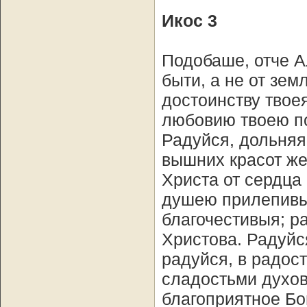
Икос 3
Подобаше, отче А
быти, а не от зем
достоинству твое
любовию твоею по
Радуйся, дольняя
вышних красот же
Христа от сердца
душею прилепивы
благочестивыя; р
Христова. Радуйс
радуйся, в радос
сладостьми духо
благоприятное Бо