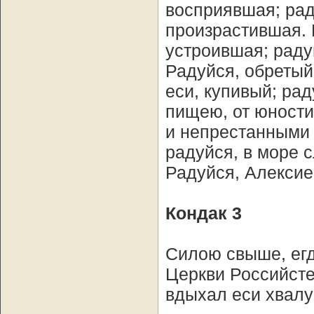
восприявшая; рад
произрастившая. 
устроившая; раду
Радуйся, обретый
еси, купивый; ра
пищею, от юности
и непрестанными 
радуйся, в море 
Радуйся, Алексие
Кондак 3
Силою свыше, егд
Церкви Российсте
вдыхал еси хвалу