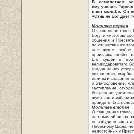
В семилетнем воз
ему учение. Горячо
внял мольбе. Он п
«Отныне Бог дает т
Молитва первая
О священная главо, 
Богу, и чистотою се
обще­ния и Пресвят
по отшествии же тво
нас духом любве 
преизливающийся, на
Его, сущей в теб
великодаровитаго Б
градов на­ших утвер
сохранение, скорбя
истины и спасения в
и благословение, мл
заступление, отходя
блажен­ное упокоен
шуия части избавитс
приидите, благослов
Молитва вторая
О священная главо, 
но поминай нас во с
не забуди посещати ч
Небесному Царю, не 
недо­стойных у Прес