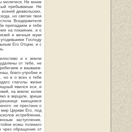
ны молитися. Не мним
 сый пребываеши. Не
и козней диавольских,
гда, но святая твоя
­стола Вседержителя
ебе припадаем и тебе
емя на покаяние, и о
нязей и вечныя муки
а угодившими Господу
ь­ным Его Отцем, и с
ь.
илостиво и к земли
уда­лены от тебе, не
прибегаем и взываем:
 наш, благо-утробие и
, но и о всех к тебе
ждаго глаголы жизни
зящный явился еси, и
ожий, на земли: колик
яко в зерцале, зриши
грешнице кающемся
много: не престани о
 мир Церкви Его, под
сколов истреб­ление,
енным заступление,
тойни есмы толикаго
ы чрез обращение от