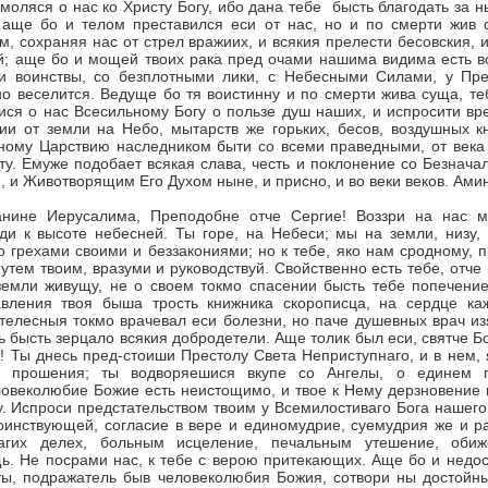
 моляся о нас ко Христу Богу, ибо дана тебе бысть благодать за 
 аще бо и телом преставился еси от нас, но и по смерти жив
м, сохраняя нас от стрел вражиих, и всякия прелести бесовския, 
; аще бо и мощей твоих рака пред очами нашима видима есть все
и воинствы, со безплотными лики, с Небесными Силами, у Пре
о веселится. Ведуще бо тя воистинну и по смерти жива суща, т
ся о нас Всесильному Богу о пользе душ наших, и испросити вр
ии от земли на Небо, мытарств же горьких, бесов, воздушных к
ному Царствию на­следником быти со всеми пра­ведными, от век
у. Емуже подобает всякая слава, честь и поклонение со Безначал
, и Животворящим Его Духом ныне, и присно, и во веки веков. Амин
анине Иеру­салима, Преподобне отче Сергие! Воззри на нас м
и к высоте небесней. Ты горе, на Небеси; мы на земли, низу, 
о грехами своими и беззакониями; но к тебе, яко нам сродному, 
утем твоим, вразуми и руководствуй. Свойст­венно есть тебе, отче
ем­ли живущу, не о своем токмо спасении бысть тебе попечение
вления твоя быша трость книжника скорописца, на сердце ка
елесныя токмо вра­чевал еси болезни, но паче ду­шевных врач и
ь бысть зерцало всякия доброде­тели. Аще толик был еси, святче Б
! Ты днесь пред-стоиши Престолу Света Неприступнаго, и в нем, 
 про­шения; ты водворяешися вкупе со Ангелы, о единем 
ве­колюбие Божие есть неистощимо, и твое к Нему дерзновение 
у. Испроси предстательством твоим у Всемилостиваго Бо­га нашего
инствующей, согласие в вере и единомудрие, суемудрия же и ра
агих делех, больным исцеление, пе­чальным утешение, обиж
. Не посрами нас, к тебе с верою притекающих. Аще бо и недос
 ты, подражатель быв человеколюбия Божия, сотвори ны достойн