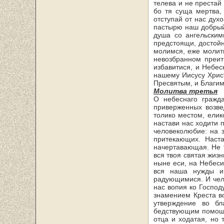
телева и не престай
бо тя суща мертва,
отступай от нас духо
пастырю наш добрый
душа со ангельским
предстоящи, достойн
молимся, еже молити
невозбранном преит
избавитися, и Небес
нашему Иисусу Христ
Пресвятым, и Благим
Молитва третья
О небеснаго гражд
приверженных возвед
толико местом, елик
настави нас ходити п
человеколюбие: на з
притекающих. Наста
начертавающая. Не т
вся твоя святая жизн
ныне еси, на Небеси
вся наша нужды и
радующимися. И чело
нас вопия ко Господ
знамением Креста во
утверждение во бл
бедствующим помощь
отца и ходатая, но