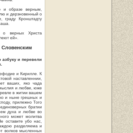
о и образе верным,
­лю и дерзновенный о
, граду Кронштадту
наша.
т о верных Христа
леют ей».
 Словенским
 азбуку и перевели
.
Мефодие и Кирилле. К
товой наставленнии,
ет ваших, яко чада
омыслия и любве, юже
древле в житии вашем
ако и ныне грешных и
споду, прилежно Того
е единоверных братии
ием духа и любве во
много может молитва
е оставите убо нас,
раждою разделяема и
т вол­ков мысленных