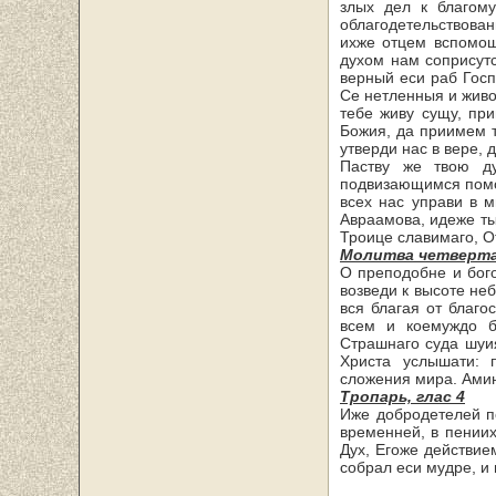
злых дел к благом
облагодетельствованн
ихже отцем вспомощ
духом нам соприсутс
верный еси раб Госпо
Се нетленныя и живо
тебе живу сущу, пр
Божия, да приимем т
утверди нас в вере,
Паству же твою ду
подвизающим­ся помо
всех нас управи в м
Авраамова, идеже ты
Троице славимаго, От
Молитва четверт
О преподобне и бог
возведи к высоте не
вся благая от благо
всем и коемуждо б
Страшнаго суда шуи
Христа услышати: 
сложения мира. Ами
Тропарь, глас 4
Иже добродетелей по
временней, в пениих
Дух, Егоже действие
собрал еси мудре, и 