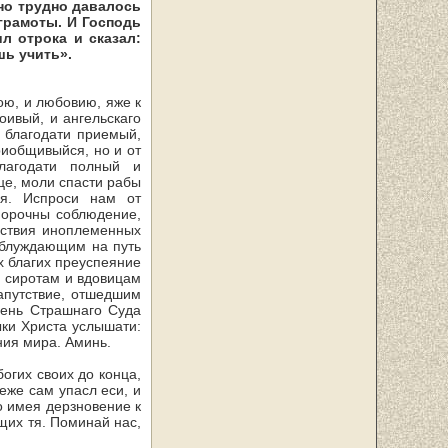
о трудно давалось
 грамоты. И Господь
л отрока и сказал:
шь учить».
ою, и любовию, яже к
оивый, и ангельскаго
 благодати приемый,
риобщивыйся, но и от
лагодати полный и
це, моли спасти рабы
я. Испроси нам от
порочны соблюдение,
шествия иноплеменных
аблуждающим на путь
 благих пре­успеяние
, сиротам и вдовицам
напутствие, отшедшим
день Страшнаго Суда
ки Хрис­та услышати:
ния мира. Аминь.
огих своих до конца,
еже сам упасл еси, и
ко имея дерзновение к
щих тя. Поминай нас,