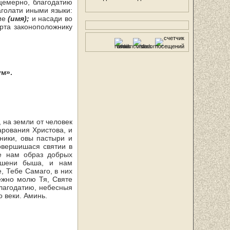
цемерно, благодатию
аголати иными языки:
сие
(имя);
и насади во
рта законоположнику
ум».
на земли от чело­век
арования Христова, и
ники, овы пастыри и
овершишася святии в
е нам образ добрых
кушени быша, и нам
, Тебе Самаго, в них
ежно молю Тя, Святе
лагодатию, небесныя
 веки. Аминь.