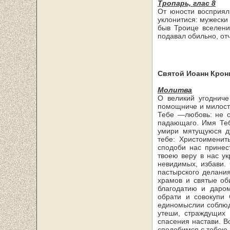
Тропарь, глас 8
От юности восприял
уклонитися: мужески
быв Троице вселени
подавал обиль­но, от
Святой Иоанн Крон
Молитва
О великий угодниче
помощниче и милост
Тебе —любовь: не о
падающаго. Имя Те
умири мятущуюся ду
тебе: Христоимени
сподоби нас принес
твоею веру в нас ук
невидимых, избави.
пастырского делани
храмов и святые об
благодатию и даром
обрати и совокупи
единомыс­лии соблю
утеши, страждущих 
спасения настави. В
сподобимся с тобою 