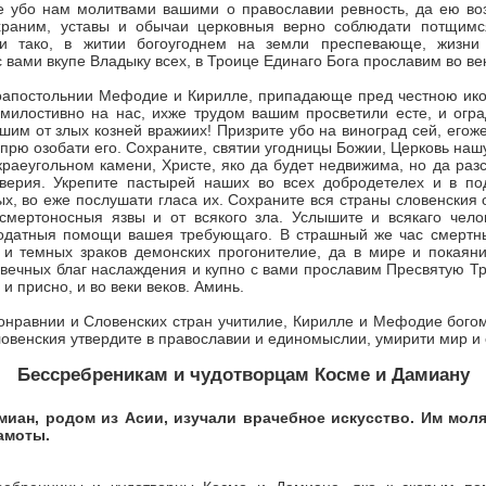
е убо нам молитвами вашими о православии ревность, да ею воз
храним, уставы и обычаи церковныя верно соблюдати потщимся
и тако, в житии богоугод­нем на земли преспевающе, жизни
 вами вкупе Вла­дыку всех, в Троице Единаго Бога прославим во ве
оапостольнии Мефодие и Кирилле, припадающе пред честною ик
е милостивно на нас, ихже трудом вашим просветили есте, и огр
шим от злых козней вражиих! Призрите убо на виноград сей, егоже
прю озобати его. Сохрани­те, святии угодницы Божии, Церковь на
краеугольном камени, Христе, яко да будет недвижима, но да раз
верия. Укрепите пастырей наших во всех добродетелех и в по
х, во еже послушати гласа их. Сохраните
вся страны
словенския 
 смертоносныя язвы и от всякого зла. Услышите и всякаго чело
одатныя помощи вашея требующаго. В страшный же час смертн
 и темных зраков демонских прогонителие, да в мире и покаян
 вечных благ наслаждения и купно с вами прославим Пресвятую Т
и присно, и во веки веков.
Аминь.
онравнии и Словенских стран учитилие, Кирилле и Мефодие богом
ловенския утвер­дите в православии и единомыслии, умирити мир и
Бессребреникам и чудотворцам Косме и Дамиану
миан, родом из Асии, изучали врачебное искусство. Им моля
амоты.