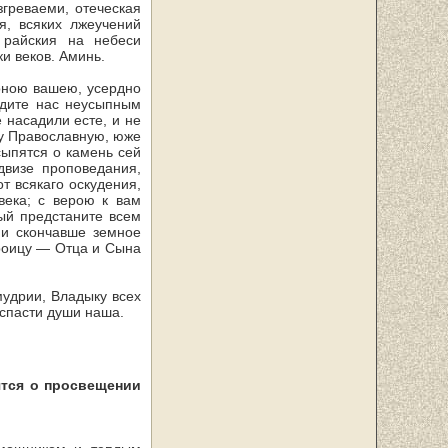
греваеми, отеческая
, всяких лжеучений
 райския на небеси
ки веков. Аминь.
оною вашею, усердно
адите нас неусыпным
 насадили есте, и не
шу Православную, юже
сыпятся о камень сей
двизе проповедания,
от всякаго оскудения,
века; с верою к вам
ый предстаните всем
ии скончавше земное
роицу — Отца и Сына
удрии, Владыку всех
 спасти души наша.
тся о про­свещении