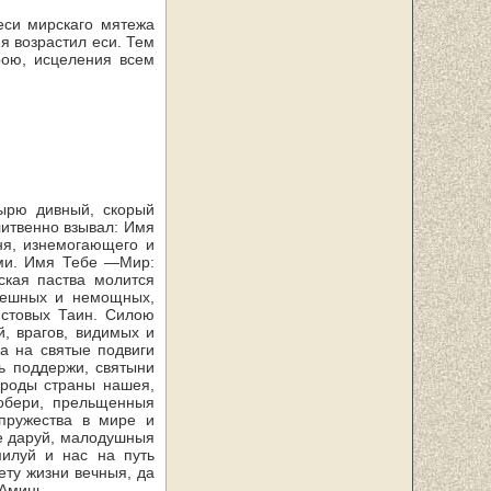
еси мирскаго мятежа
я возрастил еси. Тем
рою, исцеления всем
тырю дивный, скорый
итвенно взывал: Имя
ня, изнемогающего и
ми. Имя Тебе —Мир:
ская паства молится
решных и немощных,
истовых Таин. Силою
й, врагов, видимых и
а на святые подвиги
ь поддержи, святыни
ароды страны нашея,
о­бери, прельщенныя
пружества в мире и
е даруй, малодушныя
милуй и нас на путь
ету жизни вечныя, да
 Аминь.