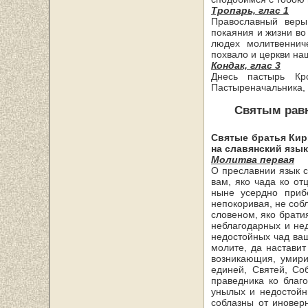
Тропарь, глас 1
Православный веры
покаяния и жизни во
людех молитвеннич
похвало и церкви на
Кондак, глас 3
Днесь пастырь Кр
Пастыреначальника, 
Святым рав
Святые братья Кир
на славянский язык
Молитва первая
О преславнии язык с
вам, яко чада ко о
ныне усердно приб
непокоривая, не соб
словеном, яко брати
неблагодарных и нед
недостойных чад ваш
молите, да наставит
возникающия, умири
единей, Святей, Со
праведника ко благ
унылых и недостойн
соблазны от иновер