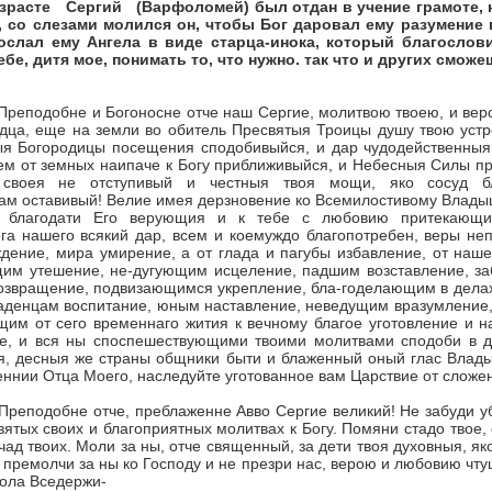
расте Сергий (Варфоломей) был отдан в учение грамоте, н
, со слезами мо­лился он, чтобы Бог даровал ему разумение
ослал ему Ангела в виде старца-инока, который благослови
ебе, дитя мое, понимать то, что нужно. так что и других сможе
Преподобне и Богоносне отче наш Сергие, молитвою твоею, и вер
рдца, еще на земли во обитель Пресвятыя Троицы душу твою устр
ыя Богородицы посещения сподобивыйся, и дар чудодейственныя
ем от земных наипаче к Богу приближивыйся, и Небесныя Силы п
своея не отступивый и честныя твоя мощи, яко сосуд б
м оставивый! Велие имея дерзновение ко Всемило­стивому Влады
е благода­ти Его верующия и к тебе с любовию притекающи
ога нашего всякий дар, всем и коемуждо благопотребен, веры не
ждение, мира умирение, а от глада и пагубы избавление, от на
щим утешение, не-дугующим исцеление, падшим возставление, з
озвращение, подвизающимся укрепление, бла-годелающим в делах
аден­цам воспитание, юным наставление, неведущим вразумление
­щим от сего временнаго жития к вечному благое уготовление и 
ие, и вся ны споспе­шествующими твоими молитвами сподоби в 
я, десныя же страны общники быти и бла­женный оный глас Влады
еннии Отца Моего, наследуйте уготованное вам Царствие от сложе
Преподобне отче, преблаженне Авво Сергие великий! Не забуди уб
вятых своих и благоприятных молитвах к Богу. Помяни стадо твое, 
ад твоих. Мо­ли за ны, отче священный, за дети твоя духовныя, я
премолчи за ны ко Господу и не презри нас, верою и любовию чту
тола Вседержи-