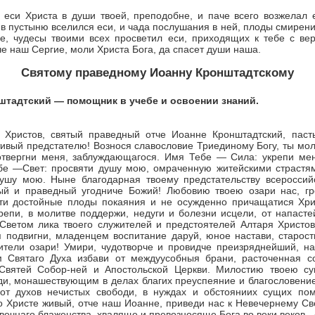
 еси Христа в души твоей, преподобне, и паче всего возжелал 
 в пустыню вселился еси, и чада послушания в ней, плоды смирени
е, чудесы твоими всех просветил еси, приходящих к тебе с ве
че наш Сергие, моли Христа Бога, да спасет души наша.
Святому праведному Иоанну Кронштадтскому
штадтский — помощник в учебе и освоении знаний.
 Христов, святый праведный отче Иоанне Кронштадтский, пас
ивый предстателю! Вознося славословие Триединому Богу, ты мол
твергни меня, заблуждающагося. Имя Тебе — Сила: укрепи ме
бе —Свет: просвяти душу мою, омраченную житейскими страстя
шу мою. Ныне благодарная твоему предстательству всероссий
тый и праведный угодниче Божий! Любовию твоею озари нас, г
ти достойные плоды покаяния и не осужденно причащатися Хр
репи, в молитве поддержи, недуги и болезни исцели, от напасте
 Светом лика твоего служителей и предстоятелей Алтаря Христов
я подвигни, младенцем воспитание даруй, юное настави, старост
ители озари! Умири, чудотворче и провидче преизряднейший, н
 Святаго Духа избави от междуусобныя брани, расточенная с
 Святей Собор-ней и Апостольской Церкви. Милостию твоею су
ди, монашествующим в делах благих преуспе­яние и благословени
от духов нечистых свободи, в нуждах и обстояниих сущих по
о Христе живый, отче наш Иоанне, приведи нас к Невечернему Св
вечнаго блаженства, хваляще и превозносяще Бога во веки веков.