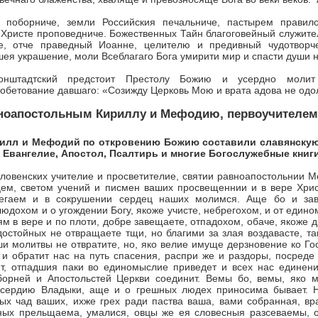
 поборниче, зем­ли Российския печальниче, пастырем правил
 Христе проповедниче. Боже­ственных Тайн благоговейный служите
е, отче праведный Иоанне, целите­лю и предивный чудотворче
шея украшение, моли Всеблагаго Бога умирити мир и спасти души 
онштадтский пред­стоит Престолу Божию и усердно моли
обетование давшаго: «Созижду Церковь Мою и врата адова не одо
ноапостольным Кириллу и Мефодию, первоучителем
илл и Мефодий по откровению Божию составили славянскую
 Евангелие, Апостол, Псалтирь и многие Богослужебные книги
ловенских учителие и просветителие, святии равноапостольнии 
тцем, светом учений и писмен ваших просвещеннии и в вере Хрис
егаем и в сокрушении сердец наших мо­лимся. Аще бо и зав
людохом и о угождении Богу, якоже учисте, небрегохом, и от един
ям в вере и по плоти, добре завещаете, отпадохом, обаче, якоже 
остойных не отвращаете тщи, но благи­ми за злая воздавасте, т
и молитвы не отвратите, но, яко велие имуще дерзновение ко Го
 и обратит нас на путь спасения, распри же и раздоры, посред
т, отпадшия паки во единомыслие при­ведет и всех нас единен
борней и Апостольстей Церкви соединит. Вемы бо, вемы, яко 
осердию
Владыки, аще и о грешных людех приносима бывает. Н
ых чад ваших, ихже грех ради паства ва­ша, вами собранная, в
ных прельщаема, умалися, овцы же ея словесныя разсеваемы, о