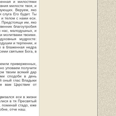
енная и милостя­ми
евния милости твоя, и
вующих. Веруем, яко
 слуга Его будет. Ты
е и телом с нами еси.
. Предстояще им, яко
венник благоутробия
 нас, мало­душных, и
ки молитвами твоими.
духовныя мудросте:
одушии и терпении, и
м в блажен­ная недра
семи святыми Бога, в
земли приверженных,
нно уповаем получити
вом твоим всякий дар
ами сподоби в день
й оный глас Владыки
ое вам Царствие от
двизался еси в жизни
елися в тя Пресвятый
, поминай стадо, еже
обне, отче наш.