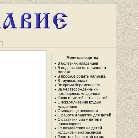
и
Молитвы о детях
В болезнях младенцев
В недостатке материнского
молока
В просьбе родить мальчика
В трудных родах
Во время беременности
За мертворожденных и
некрещеных младенцев
Когда от детей нет известий
О вскармливании грудью
младенцев
О младенце неспящем
О работе и занятии для детей
О развитии ума у детей и
просвещении
От воздействия на детей
колдунов и экстрасенсов
Родителей за детей своих