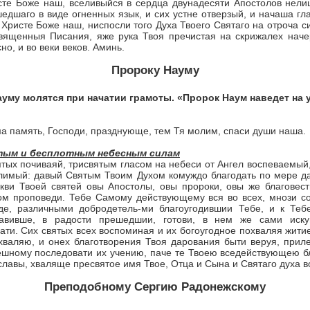
сте Боже наш, вселивыйся в сердца двунадесяти Апо­столов нели
шедшаго в виде огненных язык, и сих устне отверзый, и начаша гл
Христе Боже наш, ниспосли того Духа Твоего Святаго на отроча 
вященныя Писания, яже рука Твоя пречистая на скрижалех наче
о, и во веки веков. Аминь.
Пророку Науму
уму молятся при начатии грамоты. «Пророк Наум наведет на 
а память, Господи, празднующе, тем Тя молим, спаси души наша.
тым и бесплотным небесным силам
ятых почиваяй, трисвятым гласом на небеси от Ангел воспеваемый, 
лимый: давый Святым Твоим Духом комуждо благо­дать по мере д
кви Твоей святей овы Апостолы, овы пророки, овы же благовест
овом проповеди. Тебе Самому действующему вся во всех, мнози с
де, различными добродетель-ми благоугодившии Тебе, и к Теб
тавивше, в радости прешедшии, готови, в нем же сами ис
ти. Сих святых всех воспоминая и их бого­угодное похваляя житие
схваляю, и онех благотворения Твоя дарования быти веруя, прил
решному последовати их учению, паче те Твоею вседействующею б
славы, хваляще пресвятое имя Твое, Отца и Сына и Святаго духа во
Преподобному Сергию Радонежскому