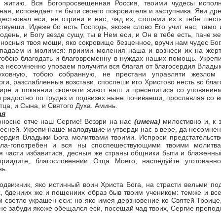
у житию. Вся Богопросвещенная Россия, твоими чудесы исполн
ая, ис­поведает тя быти своего покровителя и заступника. Яви др
ествовал еси, не отрини и нас, чад их, стопами их к тебе шест
твуеши. Идеже бо есть Господь, якоже слово Его учит нас, тамо и
день, и Богу везде сущу, ты в Нем еси, и Он в тебе есть, паче ж
носныя твоя мощи, яко сокро­вище безценное, вручи нам чудес Бог
ипадаем и молимся: приими моления наша и вознеси их на жерт
обою благо­дать и благовременну в нуждах наших помощь. Укрепи
 да несомненно уповаем получити вся благая от благосердия Влады
ховную, тобою собранную, не престани управляти жезлом 
ги, разслабленныя возстави, споспеши иго Христово несть во благ
ире и покая­нии скончати живот наш и преселитися со упование
 радостно по трудех и подвизех ныне почиваеши, прославляя со в
ца, и Сына, и Святого Духа. Аминь.
ая
оносне отче наш Сергие! Воззри на нас
(имена)
милостивно и, к 
бесней. Укрепи наше малодушие и утверди нас в вере, да несомне
сердия Владыки Бога молитвами твоими. Испроси предстательст­
ла-гопотребен и вся ны споспешествующими твоими молитв
я части избавитися, десныя же страны общники быти и блаженны
приидите, благословеннии Отца Моего, наследуйте уго­тованн
нь.
движник, яко истинный воин Христа Бога, на стра­сти вельми по
, бдениих же и пощениих образ быв твоим учеником: темже и вс
м светло украшен еси: но яко имея дерзновение ко Святей Троице
не забуди якоже обещал­ся еси, посещай чад твоих, Сергие препод