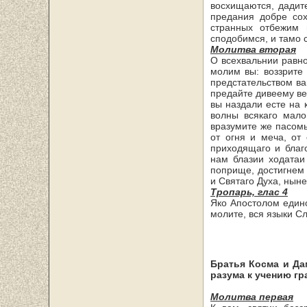
восхищаются, дадит
предания добре со
странных отбежим 
сподобимся, и тамо с
Молитва вторая
О всехвальнии равн
мо­лим вы: воззрит
предстательством ва
предайте дивеему ве
вы наздали есте на 
волны всякаго мало
вразумите же пасомы
от огня и меча, от
приходящаго и благ
нам блазии ходатаи
поприще, достигнем
и Святаго Духа,
ныне 
Тропарь, глас 4
Яко Апостолом един
молите, вся языки С
Братья Косма и Да
разума к учению гр
Молитва первая