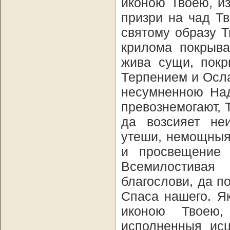
иконою Твоею, и
призри на чад Т
святому образу 
крилома покрыва
жива сущи, пок
Терпением и Осла
несумненною Над
превознемогают, 
да возсияет не
утеши, немощныя
и просвещение
Всемилостивая
благослови, да 
Спаса нашего. Я
иконою Твоею,
исполненныя исц