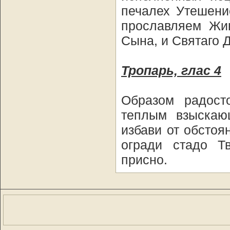
печалех Утешени
прославляем Жив
Сына, и Святаго Д
Тропарь, глас 4
Образом радост
теплым взыскаю
избави от обстоя
огради стадо Т
присно.