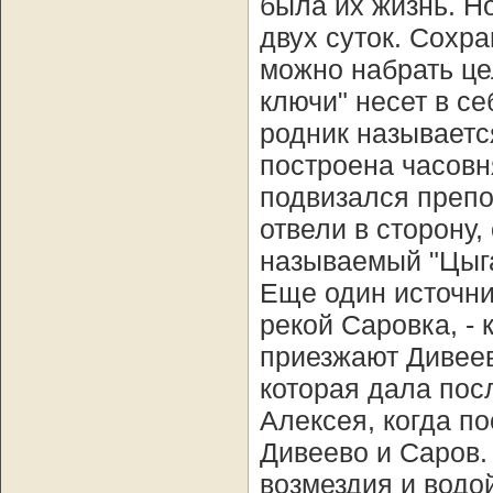
была их жизнь. Н
двух суток. Сохр
можно набрать це
ключи" несет в с
родник называетс
построена часовня
подвизался преп
отвели в сторону,
называемый "Цыга
Еще один источни
рекой Саровка, - 
приезжают Дивеев
которая дала пос
Алексея, когда п
Дивеево и Саров.
возмездия и водо