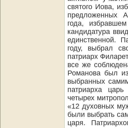
святого Иова, из
предложенных А
года, избравшем
кандидатура вви
единственной. П
году, выбрал с
патриарх Филарет
все же соблюден
Романова был из
выбранных самим
патриарха царь
четырех митропол
«12 духовных му
были выбрать сам
царя. Патриарх