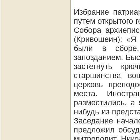
Избрание патриа
путем открытого г
Собора архиепис
(Кривошеин): «Я
были в сборе
запозданием. Быс
застегнуть кр
старшинства в
церковь препод
места. Иностр
разместились, а 
нибудь из предст
Заседание начал
предложил обсуд
митрополит Нико