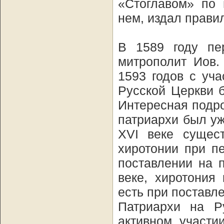
«Стоглавом» по 
нем, издал прави
В 1589 году пе
митрополит Иов.
1593 годов с уч
Русской Церкви 
Интересная подро
патриархи был уж
XVI веке сущест
хиротонии при п
поставлении на п
веке, хиротония
есть при поставл
Патриархи на Р
активном участи