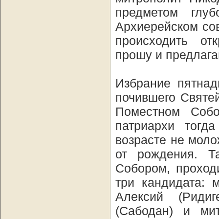
предметом глуб
Архиерейском со
происходить от
прошу и предлага
Избрание пятнад
почившего Святей
Поместном Соб
патриархи тогд
возрасте не моло
от рождения. Т
Собором, проход
три кандидата: 
Алексий (Ридиг
(Сабодан) и мит