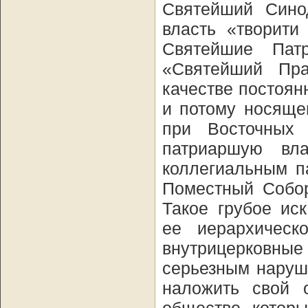
Святейший Сино
власть «творити
Святейшие Пат
«Святейший Пр
качестве постоян
и потому носяще
при Восточных
патриаршую вл
коллегиальным п
Поместный Собор
Такое грубое ис
ее иерархическ
внутрицерковн
серьезным наруш
наложить свой 