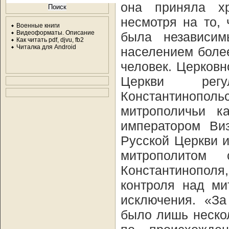
она приняла хр
несмотря на то, 
Военные книги
Видеоформаты. Описание
была независим
Как читать pdf, djvu, fb2
Читалка для Android
населением боле
человек. Церковн
Церкви регу
Константинопо
митрополичьи 
императором Ви
Русской Церкви 
митрополитом 
Константинополя,
контроля над ми
исключения. «За
было лишь нескол