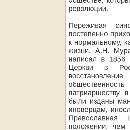
обществе, которы
революции.
Переживая син
постепенно прих
к нормальному, 
жизни. А.Н. Мур
написал в 1856 
Церкви в Рос
восстановление 
общественност
патриаршеству в
были изданы ман
иноверцам, инос
Православная 
положении, чем 