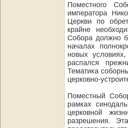
Поместного Соб
императора Нико
Церкви по обре
крайне необходи
Собора должно б
началах полнокр
новых условиях,
распался прежн
Тематика соборн
церковно-устроит
Поместный Собор
рамках синодаль
церковной жиз
разрешения. Эт