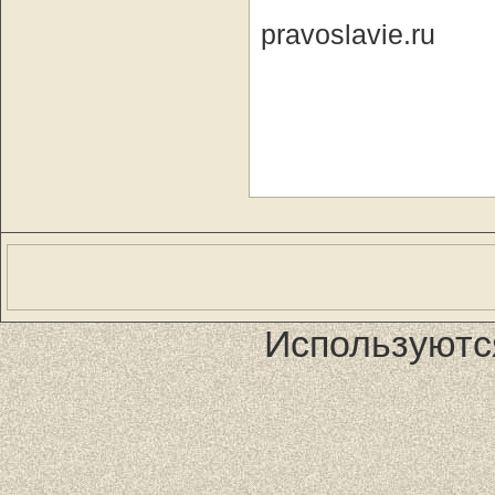
pravoslavie.ru
Используютс