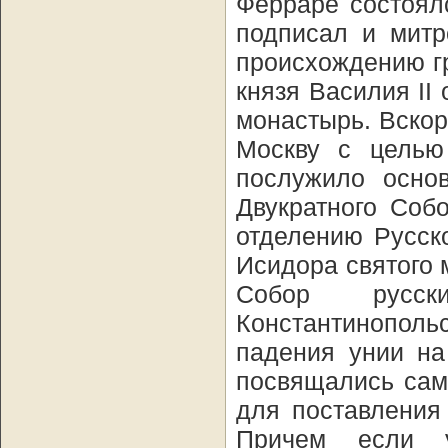
Ферраре состоял
подписал и митр
происхождению гре
князя Василия II
монастырь. Вскор
Москву с целью
послужило основ
Двукратного Соб
отделению Русск
Исидора святого 
Собор русск
Константинополь
падения унии на
посвящались сам
для поставления
Причем если у