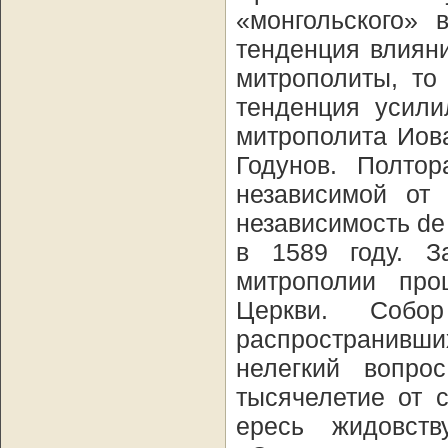
«монгольского» 
тенденция влиян
митрополиты, то
тенденция усили
митрополита Иов
Годунов. Полто
независимой от 
независимость de
в 1589 году. З
митрополии про
Церкви. Соб
распространив
нелегкий вопро
тысячелетие от 
ересь жидовст