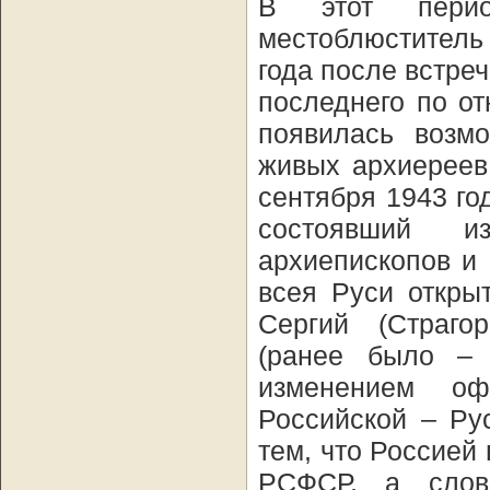
В этот перио
местоблюститель
года после встре
последнего по о
появилась возм
живых архиереев
сентября 1943 го
состоявший и
архиепископов и
всея Руси откры
Сергий (Страго
(ранее было – 
изменением оф
Российской – Ру
тем, что Россией 
РСФСР, а слов