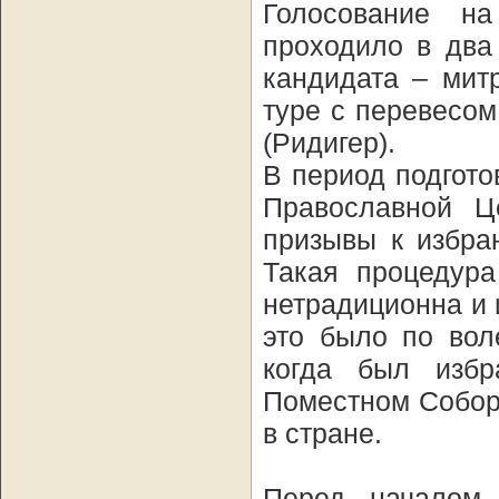
Голосование н
проходило в два
кандидата – мит
туре с перевесом
(Ридигер).
В период подгот
Православной Ц
призывы к избра
Такая процедур
нетрадиционна и 
это было по вол
когда был изб
Поместном Соборе
в стране.
Перед началом