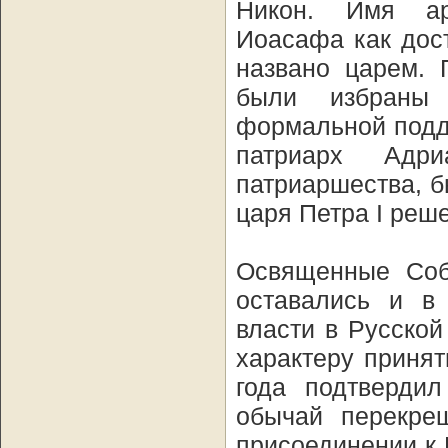
Никон. Имя ар
Иоасафа как дос
названо царем. 
были избраны
формальной подд
патриарх Адри
патриаршества, б
царя Петра I реш
Освященные Соб
оставались и в
власти в Русско
характеру приня
года подтверди
обычай перекрещ
присоединении к 