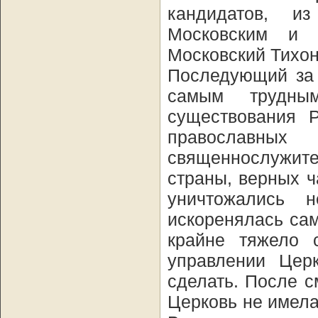
кандидатов, и
Московским и 
Московский Тихон
Последующий за 
самым трудны
существования 
православн
священнослужит
страны, верных ч
уничтожались 
искоренялась сам
крайне тяжело 
управлении Цер
сделать. После с
Церковь не имела