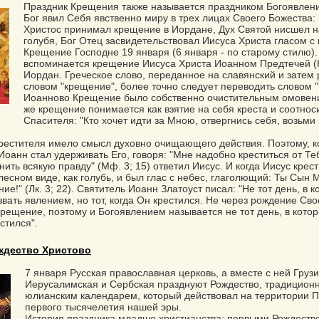
Праздник Крещения также называется праздником Богоявления
Бог явил Себя явственно миру в трех лицах Своего Божества: 
Христос принимал крещение в Иордане, Дух Святой нисшел н
голубя, Бог Отец засвидетельствовал Иисуса Христа гласом с
Крещение Господне 19 января (6 января - по старому стилю). 
вспоминается крещение Иисуса Христа Иоанном Предтечей (К
Иордан. Греческое слово, переданное на славянский и затем 
словом "крещение", более точно следует переводить словом "
Иоанново Крещение было собственно очистительным омовен
же крещение понимается как взятие на себя креста и соотнос
Спасителя: "Кто хочет идти за Мною, отвергнись себя, возьми 
естителя имело смысл духовно очищающего действия. Поэтому, ко
Иоанн стал удерживать Его, говоря: "Мне надобно креститься от Тебя
ить всякую правду" (Мф. 3; 15) ответил Иисус. И когда Иисус крест
лесном виде, как голубь, и был глас с небес, глаголющий: Ты Сын
ие!" (Лк. 3; 22). Святитель Иоанн Златоуст писал: "Не тот день, в 
вать явлением, но тот, когда Он крестился. Не через рождение Св
крещение, поэтому и Богоявлением называется не тот день, в кото
естился".
ождество Христово
7 января Русская православная церковь, а вместе с ней Грузи
Иерусалимская и Сербская празднуют Рождество, традиционн
юлианским календарем, который действовал на территории П
первого тысячелетия нашей эры.
История праздника младше христианства: первыми Рождество