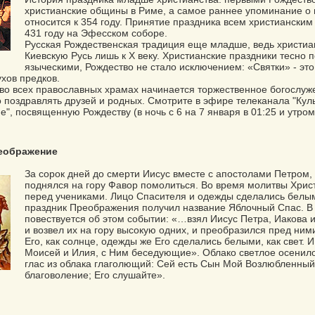
христианские общины в Риме, а самое раннее упоминание о 
относится к 354 году. Принятие праздника всем христиански
431 году на Эфесском соборе.
Русская Рождественская традиция еще младше, ведь христиа
Киевскую Русь лишь к X веку. Христианские праздники тесно 
языческими, Рождество не стало исключением: «Святки» - эт
ухов предков.
 во всех православных храмах начинается торжественное богослуже
 поздравлять друзей и родных. Смотрите в эфире телеканала "Кул
е", посвященную Рождеству (в ночь с 6 на 7 января в 01:25 и утром 
реображение
За сорок дней до смерти Иисус вместе с апостолами Петром
поднялся на гору Фавор помолиться. Во время молитвы Хрис
перед учениками. Лицо Спасителя и одежды сделались белы
праздник Преображения получил название Яблочный Спас. В 
повествуется об этом событии: «…взял Иисус Петра, Иакова и
и возвел их на гору высокую одних, и преобразился пред ним
Его, как солнце, одежды же Его сделались белыми, как свет. И
Моисей и Илия, с Ним беседующие». Облако светлое осенило 
глас из облака глаголющий: Сей есть Сын Мой Возлюбленный
благоволение; Его слушайте».