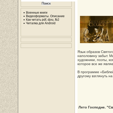
Военные книги
Видеоформаты. Описание
Как читать pdf, djvu, fb2
Читалка для Android
Язык образов Святог
наполовину забыт. Мы
художники, поэты, к
которое все же явля
В программе «Библей
другому взглянуть на
Лето Господне. "С