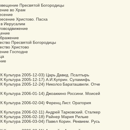
говещение Пресвятой Богородицы
дение во Храм
несение
ресение Христово. Пасха
 в Иерусалим
стовоздвижение
щение
ображение
дество Пресвятой Богородицы
ество Христово
тение Господне
ца
ние
К Культура 2005-12-03) Царь Давид. Псалтырь
К Культура 2005-12-17) А.И.Куприн. Суламифь
К Культура 2005-12-24) Николоз Бараташвили. Отче
К Культура 2006-01-14) Джоаккино Россини. Моисей
К Культура 2006-02-04) Ференц Лист. Оратория
К Культура 2006-02-11) Андрей Тарковский. Сталкер
К Культура 2006-02-18) Райнер Мария Рильке
К Культура 2006-03-04) Павел Корин. Реквием. Русь