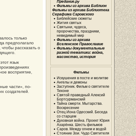
Предание.ру
Фильмы из архива Библион
Фильмы из архива Библиотека
Серафима Саровского
Библейские сюжеты
Жития святых
Святыни, чудеса,
пророчества, праздники,
невидимый мир
валось только
Фильмы из архива
гда предполагало
Вселенское Православие
 чтобы рассказать о
Фильмы документальные
одящего.
разной тематики: война,
масонство, история
этот язык
 произведениях
ное восприятие,
Фильмы
Искушения в посте и молитве
Ангелы и демоны
ные части», по-
Заступник. Фильм о святителе
Тихоне
их создателей.
Святой праведный Алексий
Бортсурманский
Тайна смерти. Мытарства.
Воскресение
Отец Иона Одесский. Беседа
со старцем
Духовная война. Проект Юрия
Азарёнка. Шесть фильмов
Саров. Между огнем и водой
Стояние Зои. Чудо Святителя