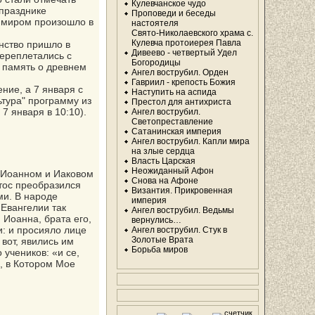
Кулевчанское чудо
празднике
Проповеди и беседы
м миром произошло в
настоятеля
Свято-Николаевского храма с.
Кулевча протоиерея Павла
нство пришло в
Дивеево - четвертый Удел
переплетались с
Богородицы
о память о древнем
Ангел вострубил. Орден
Гавриил - крепость Божия
ние, а 7 января с
Наступить на аспида
ьтура" программу из
Престол для антихриста
7 января в 10:10).
Ангел вострубил.
Светопреставление
Сатанинская империя
Ангел вострубил. Капли мира
на злые сердца
Власть Царская
Неожиданный Афон
, Иоанном и Иаковом
Снова на Афоне
тос преобразился
Византия. Прикровенная
ми. В народе
империя
Евангелии так
Ангел вострубил. Ведьмы
 Иоанна, брата его,
вернулись…
и: и просияло лице
Ангел вострубил. Стук в
Золотые Врата
 вот, явились им
Борьба миров
учеников: «и се,
, в Котором Мое