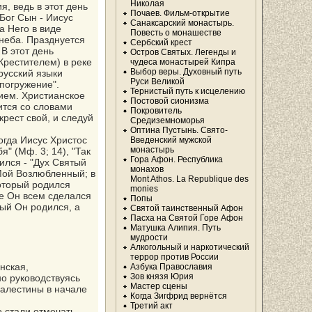
Николая
, ведь в этот день
Почаев. Фильм-открытие
Бог Сын - Иисус
Санаксарский монастырь.
а Него в виде
Повесть о монашестве
 неба. Празднуется
Сербский крест
В этот день
Остров Святых. Легенды и
рестителем) в реке
чудеса монастырей Кипра
Выбор веры. Духовный путь
русский языки
Руси Великой
погружение".
Тернистый путь к исцелению
ием. Христианское
Постовой сионизма
ится со словами
Покровитель
крест свой, и следуй
Средиземноморья
Оптина Пустынь. Свято-
гда Иисус Христос
Введенский мужской
монастырь
" (Мф. 3; 14), "Так
Гора Афон. Республика
ился - "Дух Святый
монахов
 Мой Возлюбленный; в
Mont Athos. La Republique des
который родился
monies
ое Он всем сделался
Попы
рый Он родился, а
Святой таинственный Афон
Пасха на Святой Горе Афон
Матушка Алипия. Путь
мудрости
Алкогольный и наркотический
террор против России
нская,
Азбука Православия
Зов князя Юрия
о руководствуясь
Мастер сцены
алестины в начале
Когда Зигфрид вернётся
Третий акт
 стали отмечать