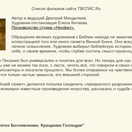
Список фильмов сайта ТВСПАС.Ru
Автор и ведущий Дмитрий Менделеев.
Художник-постановщик Елена Китаева.
Производство студии «Неофит».
Обращение великих художников к Библии никогда не заканчи
иллюстрацией того или иного сюжета Вечной Книги. Оно все
личное осмысление. Художник выбирал библейскую историю,
себе, о своем времени, чтобы глубже постичь смысл происх
о Писания был универсален и понятен для всех. Но теперь для нас 
 уже не можем так ясно, с листа, читать всё, что говорили в своих
омпозиторы и писатели прошлого. Мы более опираемся на чувствен
ется только частью замысла, его внешней стороной.
ский сюжет» делается попытка соединить «прекрасного разрознен
 всемирно известные произведения искусства, рассказать о судьбе 
вятое Богоявление. Крещение Господне"