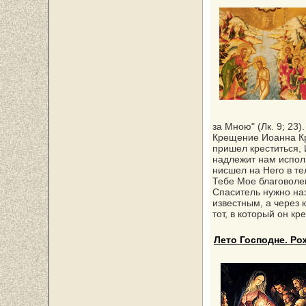
за Мною" (Лк. 9; 23).
Крещение Иоанна Кр
пришел креститься, 
надлежит нам исполн
нисшел на Него в те
Тебе Мое благоволен
Спаситель нужно наз
известным, а через 
тот, в который он кр
Лето Господне. Р