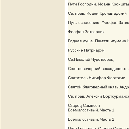
Пути Господни. Иоанн Кроншта
Св. прав. Иоанн Кронштадский
Путь к спасению. Феофан Затв
Феофан Затворник
Родная душа. Памяти игумена 
Русские Патриархи
Св.Николай Чудотворец
Свет невечерний восходящего 
Святитель Никифор Феотокис
Святой благоверный князь Анд
Св. прав. Алексий Бортсурманс
Старец Сампсон
Всемилостивый. Часть 1
Всемилостивый. Часть 2
Пути Господни. Старец Сампсо