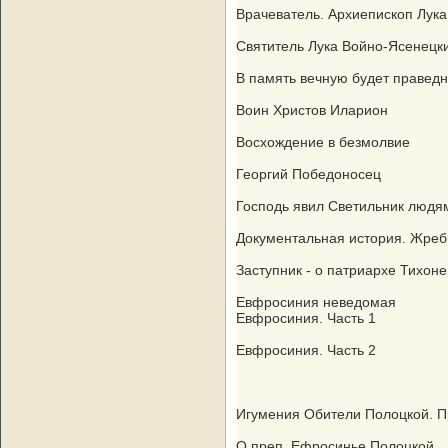
Врачеватель. Архиепископ Лука
Святитель Лука Войно-Ясенецк
В память вечную будет праведн
Воин Христов Иларион
Восхождение в безмолвие
Георгий Победоносец
Господь явил Светильник людя
Документальная история. Жреб
Заступник - о патриархе Тихоне
Евфросиния неведомая
Евфросиния. Часть 1
Евфросиния. Часть 2
Игумения Обители Полоцкой. 
О преп. Ефросинье Полоцкой