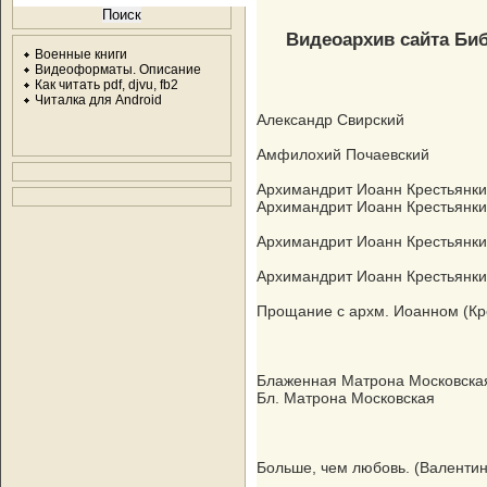
Видеоархив сайта Би
Военные книги
Видеоформаты. Описание
Как читать pdf, djvu, fb2
Читалка для Android
Александр Свирский
Амфилохий Почаевский
Архимандрит Иоанн Крестьянк
Архимандрит Иоанн Крестьянкин
Архимандрит Иоанн Крестьянкин
Архимандрит Иоанн Крестьянки
Прощание с архм. Иоанном (Кр
Блаженная Матрона Московска
Бл. Матрона Московская
Больше, чем любовь. (Валенти